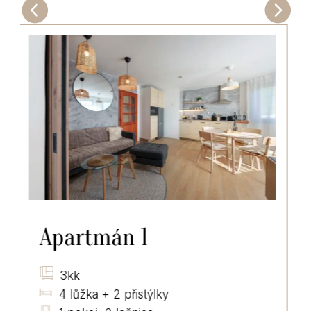
mán 1
Apartmá
2 + 1
 2 přistýlky
4 lůžka + 2 