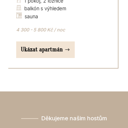
 2 ložnice
1 pokoj, 1 l
s výhledem
2 500 - 3 300 K
00 Kč / noc
Ukázat apa
apartmán
———
Děkujeme našim hostům