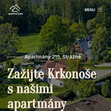
———
Apartmány 215, Strážné
Zažijte Krkonoše
s našimi
apartmány