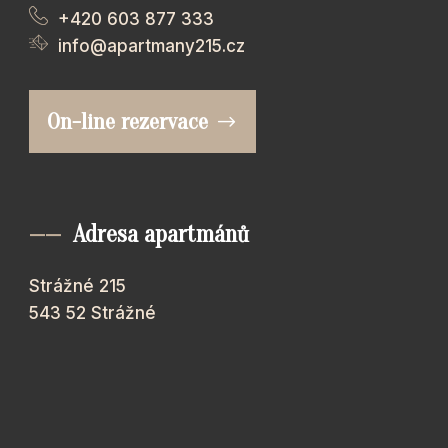
+420 603 877 333
info@apartmany215.cz
On-line rezervace
——
Adresa apartmánů
Strážné 215
543 52 Strážné